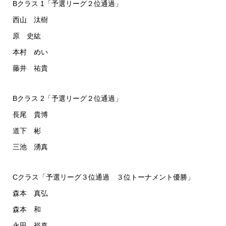
Bクラス 1「予選リーグ２位通過」
西山 汰樹
原 史紘
本村 めい
藤井 祐貴
Bクラス 2「予選リーグ２位通過」
長尾 貴博
道下 彬
三池 湧真
Cクラス「予選リーグ３位通過 ３位トーナメント優勝」
森本 真弘
森本 和
永田 裕真