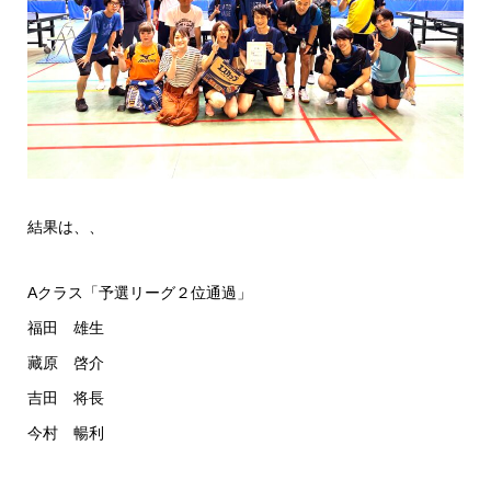
結果は、、
Aクラス「予選リーグ２位通過」
福田 雄生
藏原 啓介
吉田 将長
今村 暢利